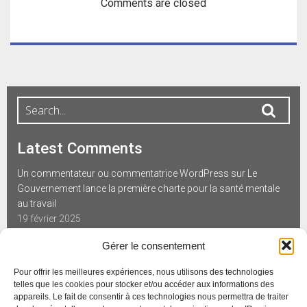
Comments are closed
Latest Comments
Un commentateur ou commentatrice WordPress
sur
Le
Gouvernement lance la première charte pour la santé mentale
au travail
19 février 2025
Gérer le consentement
Latest Posts
Pour offrir les meilleures expériences, nous utilisons des technologies
Baromètre annuel de l’Observatoire de la Qualité de Vie au
telles que les cookies pour stocker et/ou accéder aux informations des
Travail – 2ème édition
appareils. Le fait de consentir à ces technologies nous permettra de traiter